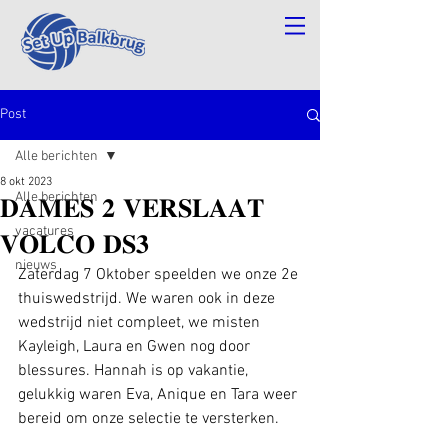
Post
Alle berichten
8 okt 2023
Alle berichten
𝐃𝐀𝐌𝐄𝐒 𝟐 𝐕𝐄𝐑𝐒𝐋𝐀𝐀𝐓
vacatures
𝐕𝐎𝐋𝐂𝐎 𝐃𝐒𝟑
nieuws
Zaterdag 7 Oktober speelden we onze 2e 
thuiswedstrijd. We waren ook in deze 
wedstrijd niet compleet, we misten 
Kayleigh, Laura en Gwen nog door 
blessures. Hannah is op vakantie, 
gelukkig waren Eva, Anique en Tara weer 
bereid om onze selectie te versterken.