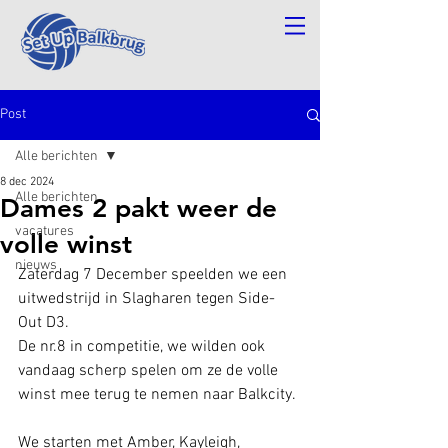
Post
Alle berichten
8 dec 2024
Alle berichten
Dames 2 pakt weer de
vacatures
volle winst
nieuws
Zaterdag 7 December speelden we een 
uitwedstrijd in Slagharen tegen Side-
Out D3.
De nr.8 in competitie, we wilden ook 
vandaag scherp spelen om ze de volle 
winst mee terug te nemen naar Balkcity.
We starten met Amber, Kayleigh, 