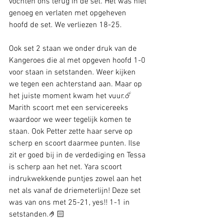
vochten ons terug in de set. Het was niet 
genoeg en verlaten met opgeheven 
hoofd de set. We verliezen 18-25.
Ook set 2 staan we onder druk van de 
Kangeroes die al met opgeven hoofd 1-0 
voor staan in setstanden. Weer kijken 
we tegen een achterstand aan. Maar op 
het juiste moment kwam het vuur.☄️ 
Marith scoort met een servicereeks 
waardoor we weer tegelijk komen te 
staan. Ook Petter zette haar serve op 
scherp en scoort daarmee punten. Ilse 
zit er goed bij in de verdediging en Tessa 
is scherp aan het net. Yara scoort 
indrukwekkende puntjes zowel aan het 
net als vanaf de driemeterlijn! Deze set 
was van ons met 25-21, yes!! 1-1 in 
setstanden.🤌🏻