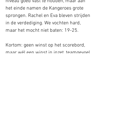
niveau goed vast te houden, maar aan 
het einde namen de Kangeroes grote 
sprongen. Rachel en Eva bleven strijden 
in de verdediging. We vochten hard, 
maar het mocht niet baten: 19-25.
Kortom: geen winst op het scorebord, 
maar wél een winst in inzet, teamgevoel 
en groei! 💪 Volgende week mogen we 
weer aan de bak en weer op ons eigen 
erf! Dan komt Tjoba op bezoek, een 
bekende tegenstander waar we al eens 
een oefenpot tegen speelden. En dat 
was ook een spannende pot!
Wij hebben er zin in.
Zaterdag 18:00 – Sporthal De Balk! 💙