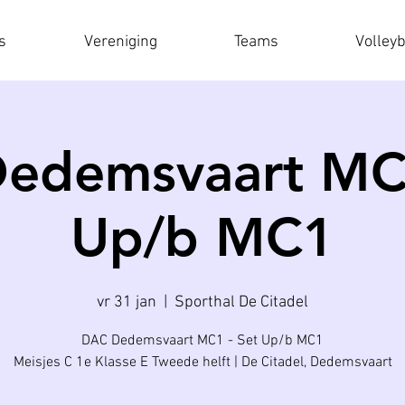
s
Vereniging
Teams
Volley
edemsvaart MC1
Up/b MC1
vr 31 jan
  |  
Sporthal De Citadel
DAC Dedemsvaart MC1 - Set Up/b MC1
Meisjes C 1e Klasse E Tweede helft | De Citadel, Dedemsvaart