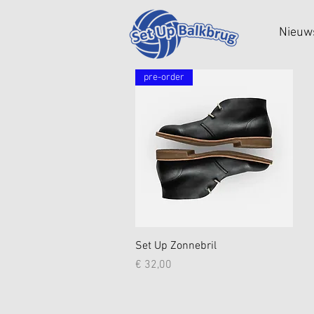
Nieuw
pre-order
Snel overzicht
Set Up Zonnebril
Prijs
€ 32,00